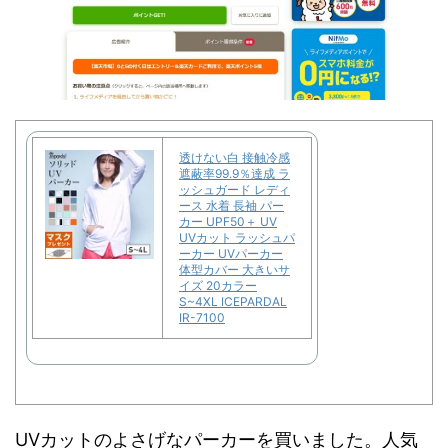
透けない白 接触冷感
遮蔽率99.9％達成 ラ
ッシュガード レディ
ース 水着 長袖 パー
カー UPF50＋ UV
UVカット ラッシュパ
ーカー UVパーカー
体型カバー 大きいサ
イズ 20カラー
S~4XL ICEPARDAL
IR-7100
UVカットのよさげなパーカーを買いました。人気