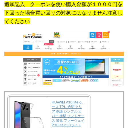
追加記入 クーポンを使い購入金額が１０００円を
下回った場合買い回りの対象にはなりません注意し
てください
HUAWEI P30 lite ケ
ース TPU 透明 クリ
ア 保護 シンプル カ
バー 衝撃 ソフトケー
ス 吸収 ファーウェイ
P30lite p30ライト