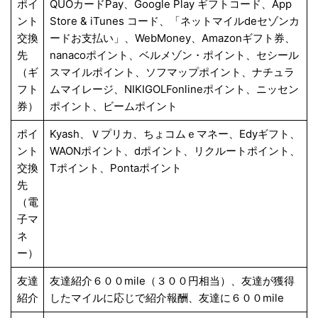
ポイ
QUOカードPay、Google Play ギフトコード、App
ント
Store & iTunes コード、「ネットマイルdeセゾンカ
交換
ードお支払い」、WebMoney、Amazonギフト券、
先
nanacoポイント、ベルメゾン・ポイント、セシール
（ギ
スマイルポイント、ソフマップポイント、ナチュラ
フト
ムマイレージ、NIKIGOLFonlineポイント、ニッセン
券）
ポイント、ビームポイント
ポイ
Kyash、Ｖプリカ、ちょコムｅマネー、Edyギフト、
ント
WAONポイント、dポイント、リクルートポイント、
交換
Tポイント、Pontaポイント
先
（電
子マ
ネ
ー）
友達
友達紹介６００mile（３００円相当）、友達が獲得
紹介
したマイルに応じで紹介報酬、友達に６００mile