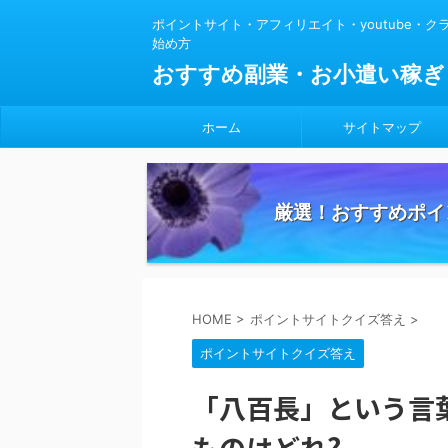
ポイントサイト・アフィリエイト・youtube・
始め方
おすすめ副業・お小遣い稼ぎ
ホーム
サイトマップ
厳選！おすすめポイ
HOME
>
ポイントサイトクイズ答え
>
ポイントサイトクイズ答え
「八百長」という言
ものはどれ?