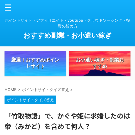
ポイントサイト・アフィリエイト・youtube・クラウドソーシング・投
資の始め方
おすすめ副業・お小遣い稼ぎ
厳選！おすすめポイン
お小遣い稼ぎ・副業お
トサイト
すすめ
HOME
>
ポイントサイトクイズ答え
>
ポイントサイトクイズ答え
「竹取物語」で、かぐや姫に求婚したのは
帝（みかど）を含めて何人？