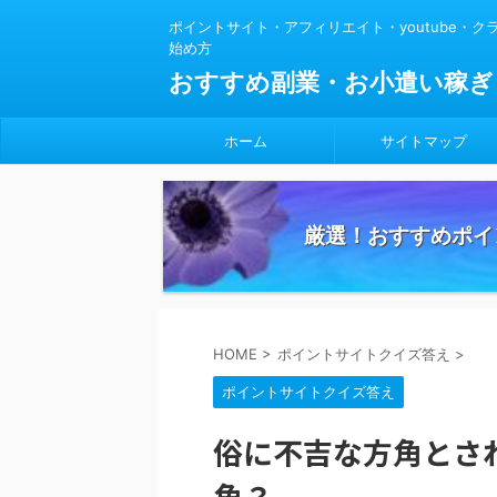
ポイントサイト・アフィリエイト・youtube・
始め方
おすすめ副業・お小遣い稼ぎ
ホーム
サイトマップ
厳選！おすすめポイ
HOME
>
ポイントサイトクイズ答え
>
ポイントサイトクイズ答え
俗に不吉な方角とさ
角？