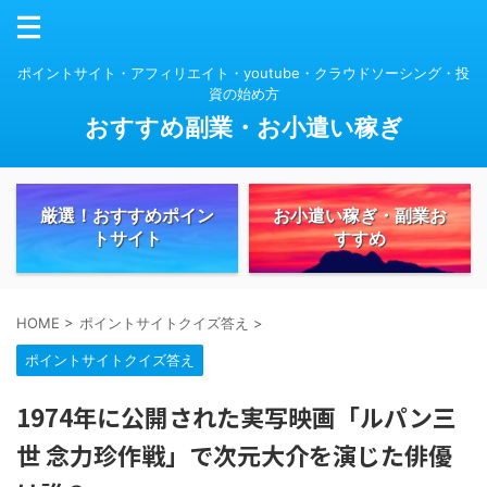
ポイントサイト・アフィリエイト・youtube・クラウドソーシング・投
資の始め方
おすすめ副業・お小遣い稼ぎ
厳選！おすすめポイン
お小遣い稼ぎ・副業お
トサイト
すすめ
HOME
>
ポイントサイトクイズ答え
>
ポイントサイトクイズ答え
1974年に公開された実写映画「ルパン三
世 念力珍作戦」で次元大介を演じた俳優