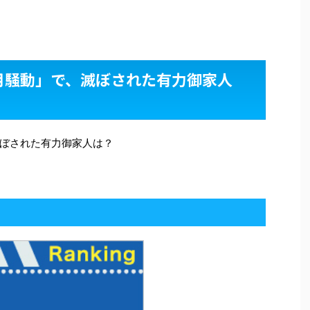
月騒動」で、滅ぼされた有力御家人
ぼされた有力御家人は？