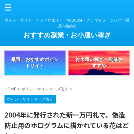
ポイントサイト・アフィリエイト・youtube・クラウドソーシング・投
資の始め方
おすすめ副業・お小遣い稼ぎ
厳選！おすすめポイン
お小遣い稼ぎ・副業お
トサイト
すすめ
HOME
>
ポイントサイトクイズ答え
>
ポイントサイトクイズ答え
2004年に発行された新一万円札で、偽造
防止用のホログラムに描かれている花はど