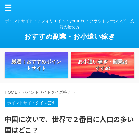
ポイントサイト・アフィリエイト・youtube・クラウドソーシング・投
資の始め方
おすすめ副業・お小遣い稼ぎ
厳選！おすすめポイン
お小遣い稼ぎ・副業お
トサイト
すすめ
HOME
>
ポイントサイトクイズ答え
>
ポイントサイトクイズ答え
中国に次いで、世界で２番目に人口の多い
国はどこ？