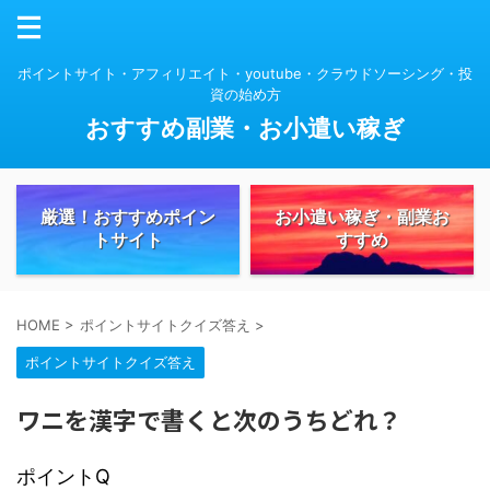
ポイントサイト・アフィリエイト・youtube・クラウドソーシング・投
資の始め方
おすすめ副業・お小遣い稼ぎ
厳選！おすすめポイン
お小遣い稼ぎ・副業お
トサイト
すすめ
HOME
>
ポイントサイトクイズ答え
>
ポイントサイトクイズ答え
ワニを漢字で書くと次のうちどれ？
ポイントQ