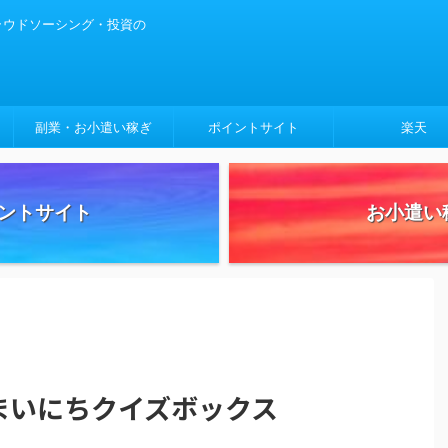
クラウドソーシング・投資の
副業・お小遣い稼ぎ
ポイントサイト
楽天
ントサイト
お小遣い
 まいにちクイズボックス