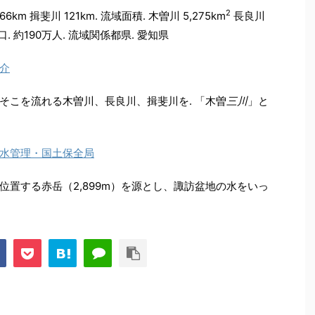
2
6km 揖斐川 121km. 流域面積. 木曽川 5,275km
長良川
口. 約190万人. 流域関係都県. 愛知県
介
そこを流れる木曽川、長良川、揖斐川を. 「木曽
三川
」と
通省水管理・国土保全局
位置する赤岳（2,899m）を源とし、諏訪盆地の水をいっ