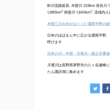
幹川流路延長. 木曽川 229km 長良川 16
2
2
1,985km
揖斐川 1,840km
. 流域内人
木曽三川の水がはぐくむ濃尾平野の紹
日本のほぼまん中に広がる濃尾平野、
呼びます
日本の川 - 中部 - 天竜川 - 国土交
天竜川
は長野県茅野市の八ヶ岳連峰に
たん諏訪湖に集めます