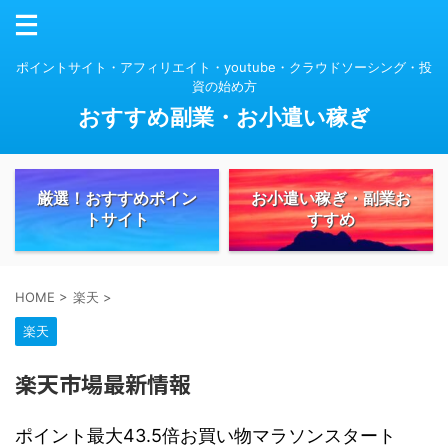
ポイントサイト・アフィリエイト・youtube・クラウドソーシング・投
資の始め方
おすすめ副業・お小遣い稼ぎ
厳選！おすすめポイン
お小遣い稼ぎ・副業お
トサイト
すすめ
HOME
>
楽天
>
楽天
楽天市場最新情報
ポイント最大43.5倍お買い物マラソンスタート