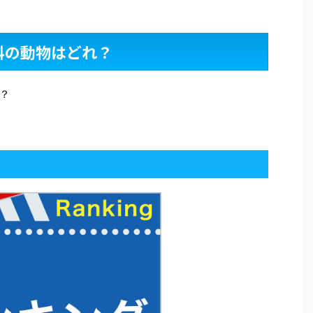
科の動物はどれ？
？