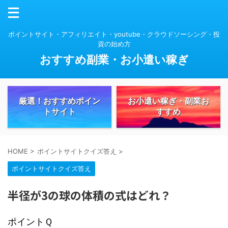
ポイントサイト・アフィリエイト・youtube・クラウドソーシング・投
資の始め方
おすすめ副業・お小遣い稼ぎ
厳選！おすすめポイン
お小遣い稼ぎ・副業お
トサイト
すすめ
HOME
>
ポイントサイトクイズ答え
>
ポイントサイトクイズ答え
半径が3の球の体積の式はどれ？
ポイントＱ