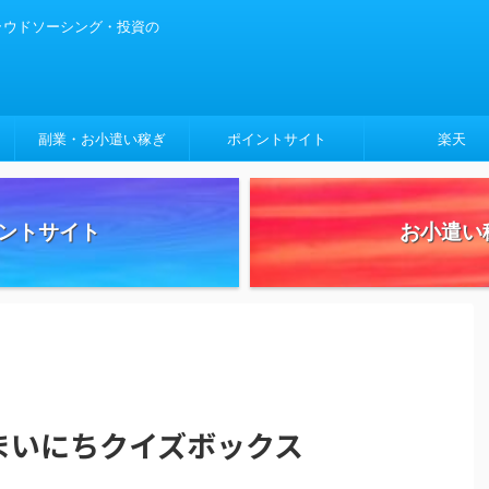
クラウドソーシング・投資の
副業・お小遣い稼ぎ
ポイントサイト
楽天
ントサイト
お小遣い
 まいにちクイズボックス